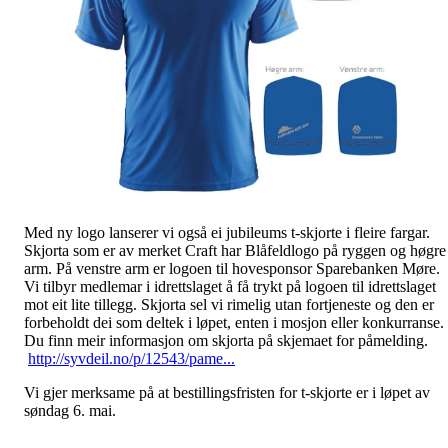
Med ny logo lanserer vi også ei jubileums t-skjorte i fleire fargar.
Skjorta som er av merket Craft har Blåfeldlogo på ryggen og høgre
arm. På venstre arm er logoen til hovesponsor Sparebanken Møre.
Vi tilbyr medlemar i idrettslaget å få trykt på logoen til idrettslaget
mot eit lite tillegg. Skjorta sel vi rimelig utan fortjeneste og den er
forbeholdt dei som deltek i løpet, enten i mosjon eller konkurranse.
Du finn meir informasjon om skjorta på skjemaet for påmelding.
http://syvdeil.no/p/12543/pame...
Vi gjer merksame på at bestillingsfristen for t-skjorte er i løpet av
søndag 6. mai.