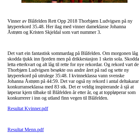
Vinner av Blåfelden Rett Opp 2018 Thorbjørn Ludvigsen på ny
løyperekord 35.48. Her ilag med vinner dameklasse Johanna
Åstrøm og Kristen Skjeldal som vart nummer 3.
Det vart ein fantastisk sommardag på Blåfelden. Om morgonen låg
skodda tjukk inn fjorden men på drikkestasjon 1 skein sola. Skodd
letta etterkvart og alt låg til rette for nye rekordar. Og rekord vart de
Thorbjørn Ludvigsen besøkte oss andre året på rad og sette ny
løyperekord på utrulege 35:48. I kvinneklassa vann svenske
Johanna Åstrøm på 44:59. Det var også ny rekord i antal deltakarar
konkurranseklassa med 83 stk. Det er veldig inspirerande å sjå at
løperar kjem tilbake til Blåfelden år etter år, og at toppløperar som
konkurrerer i inn og utland finn vegen til Blåfelden.
Resultat Kvinner.pdf
Resultat Menn.pdf