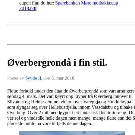
cupen finn du her:
Sparebanken Møre motbakkecup
2018.pdf
Øverbergrondå i fin stil.
Postet av
Syvde IL
den
5. mar 2018
Flotte forhold under den åttande Øverbergrondå som vart arrangert
søndag 4. mars. Det vart køyrt opp løyper frå Øverberg innover til
Slivatnet og Heimesætrane, vidare over Vareggja og Huldreløypa
som slyngar seg over Hellebustfjella, innom Vassdalsbu og tilbake t
Øverberg. Over 2 mil med løyper i eit fantastisk flott turterreng. De
var sol og vindstille heile dagen men mange, mange fleire enn dei 
påmelde burde ha vore til fjells denne dagen.