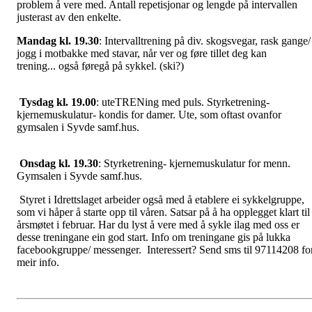
problem å vere med. Antall repetisjonar og lengde på intervallen
justerast av den enkelte.
Mandag kl. 19.30
: Intervalltrening på div. skogsvegar, rask gange/
jogg i motbakke med stavar, når ver og føre tillet deg kan
trening... også føregå på sykkel. (ski?)
Tysdag kl. 19.00
: uteTRENing med puls. Styrketrening-
kjernemuskulatur- kondis for damer. Ute, som oftast ovanfor
gymsalen i Syvde samf.hus.
Onsdag kl. 19.30
: Styrketrening- kjernemuskulatur for menn.
Gymsalen i Syvde samf.hus.
Styret i Idrettslaget arbeider også med å etablere ei sykkelgruppe,
som vi håper å starte opp til våren. Satsar på å ha opplegget klart til
årsmøtet i februar. Har du lyst å vere med å sykle ilag med oss er
desse treningane ein god start. Info om treningane gis på lukka
facebookgruppe/ messenger. Interessert? Send sms til 97114208 fo
meir info.