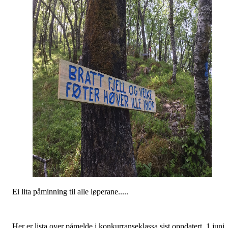
Ei lita påminning til alle løperane.....
Her er lista over påmelde i konkurranseklassa sist oppdatert 1.juni