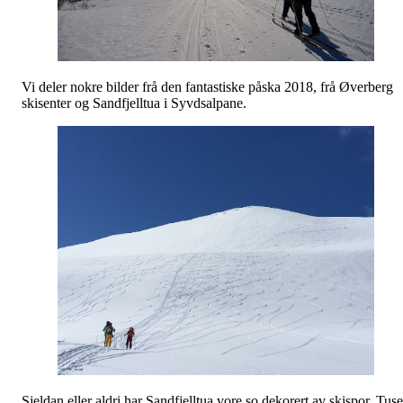
Vi deler nokre bilder frå den fantastiske påska 2018, frå Øverberg
skisenter og Sandfjelltua i Syvdsalpane.
Sjeldan eller aldri har Sandfjelltua vore so dekorert av skispor. Tus