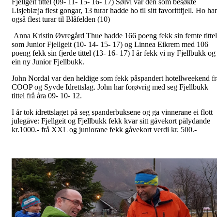
Fjellgeit tittel (09- 11- 15- 16- 17) Sølvi var den som besøkte
Lisjeblæja flest gongar, 13 turar hadde ho til sitt favorittfjell. Ho har
også flest turar til Blåfelden (10)
Anna Kristin Øvregård Thue hadde 166 poeng fekk sin femte tittel
som Junior Fjellgeit (10- 14- 15- 17) og Linnea Eikrem med 106
poeng fekk sin fjerde tittel (13- 16- 17) I år fekk vi ny Fjellbukk og
ein ny Junior Fjellbukk.
John Nordal var den heldige som fekk påspandert hotellweekend fr
COOP og Syvde Idrettslag. John har forøvrig med seg Fjellbukk
tittel frå åra 09- 10- 12.
I år tok idrettslaget på seg spanderbuksene og ga vinnerane ei flott
julegåve: Fjellgeit og Fjellbukk fekk kvar sitt gåvekort pålydande
kr.1000.- frå XXL og juniorane fekk gåvekort verdi kr. 500.-