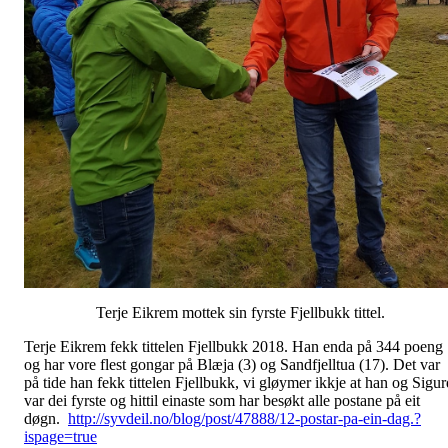
Terje Eikrem mottek sin fyrste Fjellbukk tittel.
Terje Eikrem fekk tittelen Fjellbukk 2018. Han enda på 344 poeng
og har vore flest gongar på Blæja (3) og Sandfjelltua (17). Det var
på tide han fekk tittelen Fjellbukk, vi gløymer ikkje at han og Sigur
var dei fyrste og hittil einaste som har besøkt alle postane på eit
døgn.
http://syvdeil.no/blog/post/47888/12-postar-pa-ein-dag.?
ispage=true