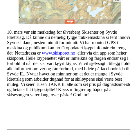
10. mars var ein merkedag for Øverberg Skisenter og Syvde
Idrettslag. Då kunne du nemelig fylgje trakkemaskina si ferd innov
Syvdeslidane, nesten minutt for minutt. Vi har montert GPS i
maskina og publikum kan no få oppdatert løypeinfo når ein treng
det. Nettadressa er
www.skisporet.no
eller via ein app som heiter
skisporet. Heile løypenettet vårt er innteikna og fargen endrar seg i
forhold til når det sist vart køyrt løype. Vi vil sjølvsagt i tillegg hold
alle informert om ver og føreforhold, med bilete på facebooksida til
Syvde IL. Nyttar høvet og minnner om at det er mange i Syvde
Idrettslag som arbeider dugnad for at skiløypene skal verte best
muleg. Vi seier Tusen TAKK til alle som set pris på dugnadsarbeid
og betaler litt i løypestøtte!! Kryssar fingrer og håper på at
skisesongen varer langt over påske! God tur!