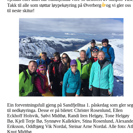
Takk til alle som støttar løypekøyring på Øverberg
og vi gler oss
til neste skitur!
Ein forventningsfull gjeng på Sandfjelltua 1. påskedag som gler se
til nedkøyringa. Desse er på biletet: Christer Rosenlund, Ellen
Eckhoff Holsvik, Sølvi Midtbø, Randi Iren Helgøy, Tone Helgøy
Bø, Kjell Terje Bø, Synnøve Kalleklev, Stina Rosenlund, Alexande
Eriksson, Oddbjørg Vik Nordal, Steinar Arne Nordal. Alle foto: At
Knut Midtbø