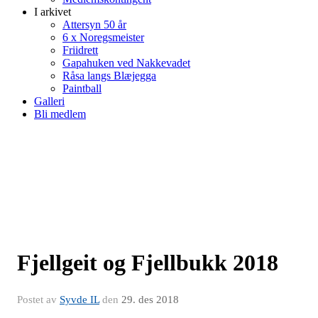
I arkivet
Attersyn 50 år
6 x Noregsmeister
Friidrett
Gapahuken ved Nakkevadet
Råsa langs Blæjegga
Paintball
Galleri
Bli medlem
Fjellgeit og Fjellbukk 2018
Postet av
Syvde IL
den
29. des 2018