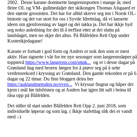
2002. Desse karane dominerte langrennsporten i mange år, med
fleire OL og VM- gullmedaljer der skikongen Thomas Alsgaard er
den største grossisten. Dei har for alltid skreve seg inn i Norsk OL-
historie og det var stort for oss i Syvde Idrettslag, då vi lanserte
ideen om gjenforening av laget og dei takka ja. Det har ikkje byd
seg noko anledning for dei til å treffast etter at dei slutta på
landslaget, men no skjer det altso. På Blåfelden Rett Opp under
Kosterikjedagane!
Karane er fortsatt i god form og Anders er nok den som er mest
aktiv. Han signerte i vår for tre nye sesonger som langrennsløper på
toppnivå
https://www.langrenn.com/uttak...
og er i desse dagar på
Grønland ilag med broren Jørgen for å prøve seg på å sette
verdensrekord i kryssing av Grønland. Den gamle rekorden er på 6
dagar og 22 timar. Du finn bloggen deira her
https://auklandmetoden.no/even...
Vi kryssar fingrar og håper dei
kjem i mål før tidsfristen og at Anders har igjen litt saft i beina til
råsa opp på Blåfelden.
Dei stiller til start under Blåfelden Rett Opp 2. juni 2018, som
individuelle løperar og som lag. ( Ikkje stafettlag slik dei er vandt
med :-)