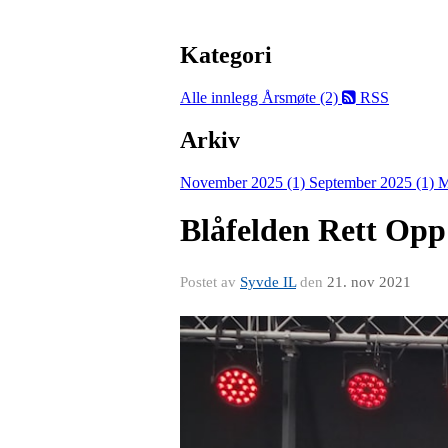
Kategori
Alle innlegg
Årsmøte (2)
RSS
Arkiv
November 2025 (1)
September 2025 (1)
M
Blåfelden Rett Opp
Postet av
Syvde IL
den
21. nov 2021