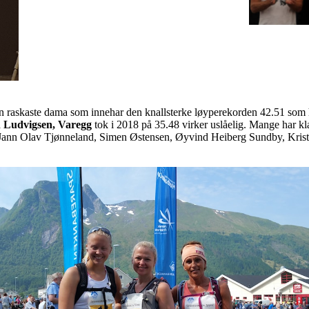
en raskaste dama som innehar den knallsterke løyperekorden 42.51 som ho
 Ludvigsen, Varegg
tok i 2018 på 35.48 virker uslåelig. Mange har k
Jann Olav Tjønneland, Simen Østensen, Øyvind Heiberg Sundby, Kristen 