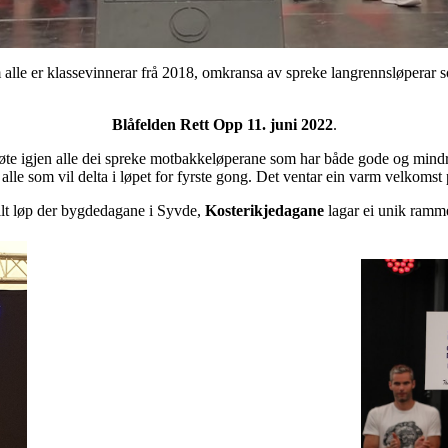
lle er klassevinnerar frå 2018, omkransa av spreke langrennsløperar s
Blåfelden Rett Opp 11. juni 2022
.
 møte igjen alle dei spreke motbakkeløperane som har både gode og mindr
lle som vil delta i løpet for fyrste gong. Det ventar ein varm velkomst 
ellt løp der bygdedagane i Syvde,
Kosterikjedagane
lagar ei unik ramm