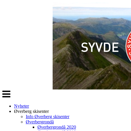
Veksle
navigasjon
Nyheter
Øverberg skisenter
Info Øverberg skisenter
Øverbergrondå
Øverbergrondå 2020