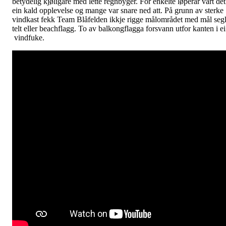
betydelig kjøligare med lette regnbyger. For enkelte løperar vart det
ein kald opplevelse og mange var snare ned att. På grunn av sterke
vindkast fekk Team Blåfelden ikkje rigge målområdet med mål segl
telt eller beachflagg. To av balkongflagga forsvann utfor kanten i ei
vindfuke.