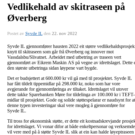
Vedlikehald av skitraseen på
Øverberg
Postet av
Syvde IL
den
22. nov 2022
Syvde IL gjennomfører hausten 2022 eit større vedlikehaldsprosjek
knytt til skitraseen som går frå Øverberg og innover mot
Vassdalsbu/Slivatnet. Arbeidet med utbetring av traseen vert
gjennomført av Eikrem Maskin AS på vegne av idrettslaget. Dette 
den største utbetringa sidan løypene vart bygde.
Det er budsjettert at 600.000 kr vil gå med til prosjektet. Syvde IL
har fått tildelt tippemidlar på 298.000 kr, noko som har vore
avgjerande for gjennomføringa av tiltaket. Idrettslaget vil utover
dette takke Sparebanken Møre for tildelinga av 100.000 kr i TEFT-
midlar til prosjektet. Gode og solide støttespelarar er naudsynt for a
denne typen investeringar skal vere mogleg å gjennomføre for
Syvde IL.
Til tross for økonomisk støtte, er dette eit kostnadskrevjande prosje
for idrettslaget. Vi vonar difor at både enkeltpersonar og verksemde
vil vere med på å støtte Syvde IL slik at ein kan halde løyeptraseen