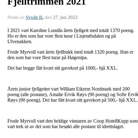
Fjelltrimmen 2021
Postet av
Syvde IL
den
27. jun 2022
I 2021 vart Karoline Lundås årets fjellgeit med totalt 1370 poeng.
Ho er den som har vore flest turar i Lisjerøfsdalen og på
Ulvenakken.
Frode Myrvoll vart årets fjellbukk med totalt 1320 poeng. Han er
den som har vore flest turar på Høgenipa.
Dei har begge fått kvart sitt gavekort på 1000,- hjå XXL.
Årets junior fjellgeiter vart William Eikrem Nordmark med 200
poeng (alle postane), Amalie Ervik Røys (90 poeng) og Sofie Ervi
Røys (90 poeng). Dei har fått kvart sitt gavekort på 500,- hjå XXL
Frode Myrvoll vart den heldige vinnaren av Coop HotellKupp som
vart trek ut av dei som har besøkt alle postane til idrettslaget.