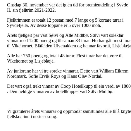
Onsdag 30. november var det igjen tid for premieutdeling i Syvde
IL sin fjelltrim 2021-2022.
Fjelltrimmen er totalt 12 postar, med 7 lange og 5 kortare turar i
Syvdefjella. Av desse toppane er 5 over 1000 moh.
Årets fjellgeit-par vart Sølvi og Atle Midtbø. Sølvi vart soleklar
vinnar med 1200 poeng og til saman 83 turar. Ho har gått mest tura
til Vikehornet, Blåfelden Ulvenakken og hennar favoritt, Lisjeblæja
Atle har 750 poeng og totalt 48 turar. Flest turar har det vore til
Vikehornet og Lisjeblæja.
Av juniorane har vi tre spreke vinnarar. Dette vart William Eikrem
Nordmark, Sofie Ervik Røys og Hans Olav Nordal.
Det vart også trekt vinnar av Coop Hotellkupp til ein verdi av 1800
. Den heldige vinnaren av hotellkuppet vart Sølvi Midtbø.
Vi gratulerer årets vinnarar og oppmodar samstundes alle til å knyte
fjellskoa inn i neste sesong.