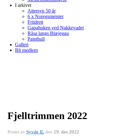
I arkivet
Attersyn 50 år
6 x Noregsmeister
Friidrett
Gapahuken ved Nakkevadet
Råsa langs Blæjegga
Paintball
Galleri
Bli medlem
Fjelltrimmen 2022
Postet av
Syvde IL
den
19. des 2022