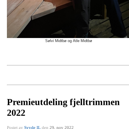
Sølvi Midtbø og Atle Midtbø
Premieutdeling fjelltrimmen
2022
Postet av
Syvde IL
den
29. nov 2022