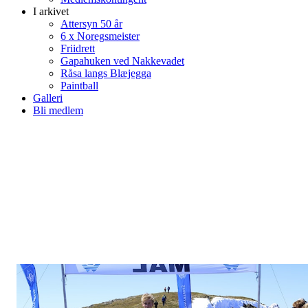
I arkivet
Attersyn 50 år
6 x Noregsmeister
Friidrett
Gapahuken ved Nakkevadet
Råsa langs Blæjegga
Paintball
Galleri
Bli medlem