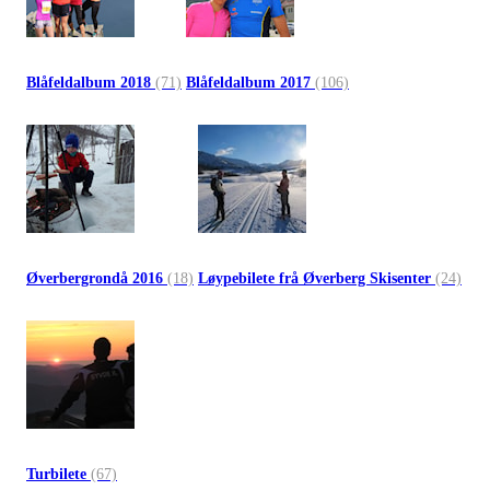
Blåfeldalbum 2018
(71)
Blåfeldalbum 2017
(106)
Øverbergrondå 2016
(18)
Løypebilete frå Øverberg Skisenter
(24)
Turbilete
(67)