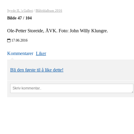
Syvde IL 's Galleri
/
Blåfeldalbum 2016
Bilde
47
/
104
Ole-Petter Storeide, ÅVK. Foto: John Willy Klungre.
17.06.2016
Kommentarer
Liker
Bli den første til å like dette!