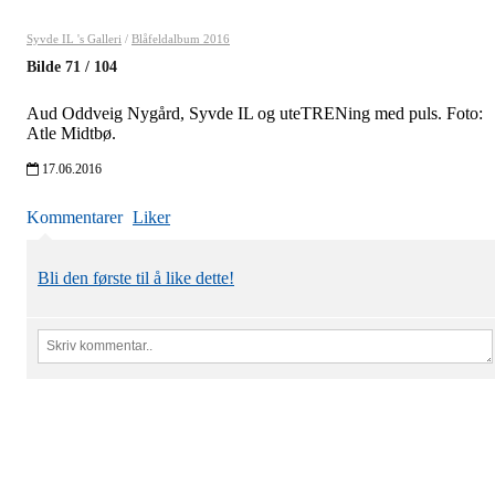
Syvde IL 's Galleri
/
Blåfeldalbum 2016
Bilde
71
/
104
Aud Oddveig Nygård, Syvde IL og uteTRENing med puls. Foto:
Atle Midtbø.
17.06.2016
Kommentarer
Liker
Bli den første til å like dette!