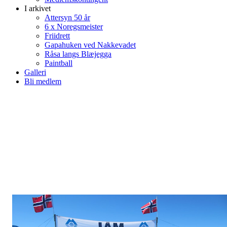
I arkivet
Attersyn 50 år
6 x Noregsmeister
Friidrett
Gapahuken ved Nakkevadet
Råsa langs Blæjegga
Paintball
Galleri
Bli medlem