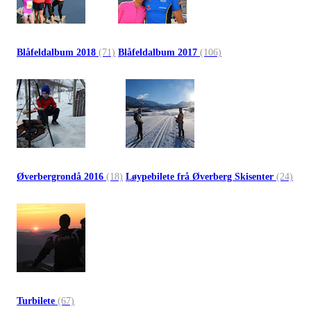
Blåfeldalbum 2018
(71)
Blåfeldalbum 2017
(106)
Øverbergrondå 2016
(18)
Løypebilete frå Øverberg Skisenter
(24)
Turbilete
(67)