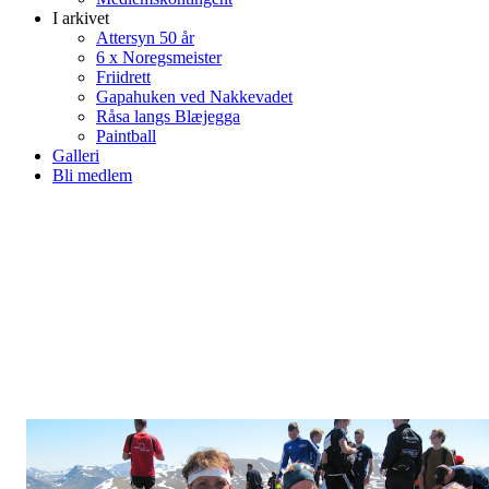
I arkivet
Attersyn 50 år
6 x Noregsmeister
Friidrett
Gapahuken ved Nakkevadet
Råsa langs Blæjegga
Paintball
Galleri
Bli medlem