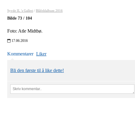
Syvde IL 's Galleri
/
Blåfeldalbum 2016
Bilde
73
/
104
Foto: Atle Midtbø.
17.06.2016
Kommentarer
Liker
Bli den første til å like dette!