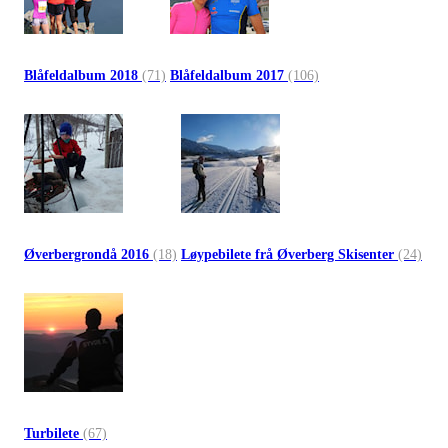
Blåfeldalbum 2018
(71)
Blåfeldalbum 2017
(106)
Øverbergrondå 2016
(18)
Løypebilete frå Øverberg Skisenter
(24)
Turbilete
(67)