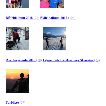
Blåfeldalbum 2018
(71)
Blåfeldalbum 2017
(106)
Øverbergrondå 2016
(18)
Løypebilete frå Øverberg Skisenter
(24)
Turbilete
(67)