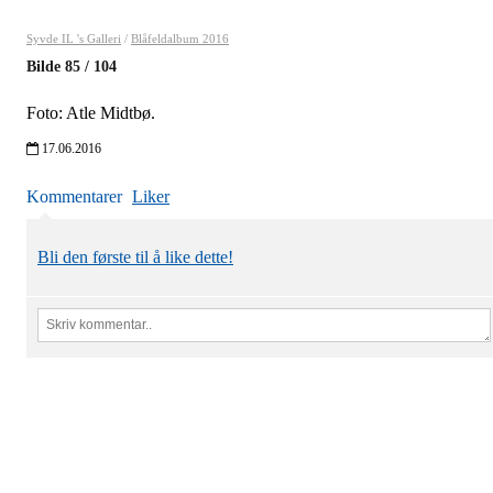
Syvde IL 's Galleri
/
Blåfeldalbum 2016
Bilde
85
/
104
Foto: Atle Midtbø.
17.06.2016
Kommentarer
Liker
Bli den første til å like dette!