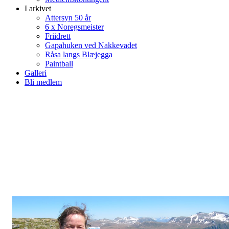
I arkivet
Attersyn 50 år
6 x Noregsmeister
Friidrett
Gapahuken ved Nakkevadet
Råsa langs Blæjegga
Paintball
Galleri
Bli medlem