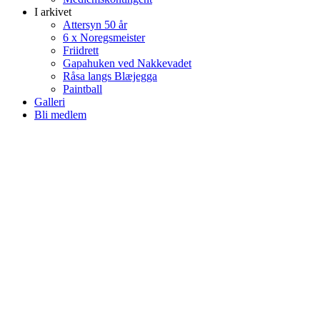
I arkivet
Attersyn 50 år
6 x Noregsmeister
Friidrett
Gapahuken ved Nakkevadet
Råsa langs Blæjegga
Paintball
Galleri
Bli medlem