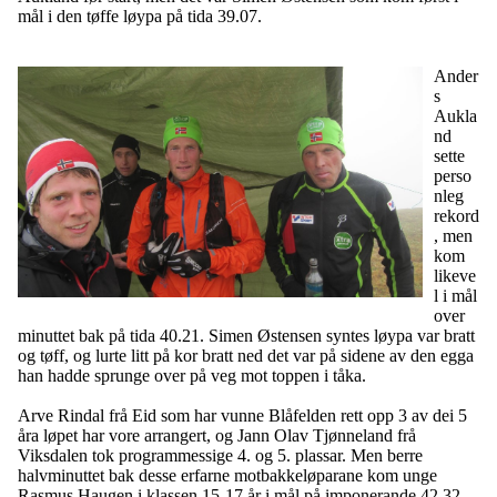
mål i den tøffe løypa på tida 39.07.
Ander
s
Aukla
nd
sette
perso
nleg
rekord
, men
kom
likeve
l i mål
over
minuttet bak på tida 40.21. Simen Østensen syntes løypa var bratt
og tøff, og lurte litt på kor bratt ned det var på sidene av den egga
han hadde sprunge over på veg mot toppen i tåka.
Arve Rindal frå Eid som har vunne Blåfelden rett opp 3 av dei 5
åra løpet har vore arrangert, og Jann Olav Tjønneland frå
Viksdalen tok programmessige 4. og 5. plassar. Men berre
halvminuttet bak desse erfarne motbakkeløparane kom unge
Rasmus Haugen i klassen 15-17 år i mål på imponerande 42.32.