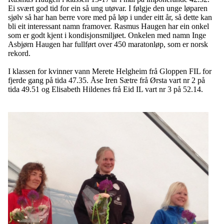
Ei svært god tid for ein så ung utøvar. I følgje den unge løparen
sjølv så har han berre vore med på løp i under eitt år, så dette kan
bli eit interessant namn framover. Rasmus Haugen har ein onkel
som er godt kjent i kondisjonsmiljøet. Onkelen med namn Inge
Asbjørn Haugen har fullført over 450 maratonløp, som er norsk
rekord.
I klassen for kvinner vann Merete Helgheim frå Gloppen FIL for
fjerde gang på tida 47.35. Åse Iren Sætre frå Ørsta vart nr 2 på
tida 49.51 og Elisabeth Hildenes frå Eid IL vart nr 3 på 52.14.