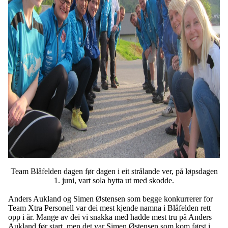
Team Blåfelden dagen før dagen i eit strålande ver, på løpsdagen
1. juni, vart sola bytta ut med skodde.
Anders Aukland og Simen Østensen som begge konkurrerer for
Team Xtra Personell var dei mest kjende namna i Blåfelden rett
opp i år. Mange av dei vi snakka med hadde mest tru på Anders
Aukland før start, men det var Simen Østensen som kom først i