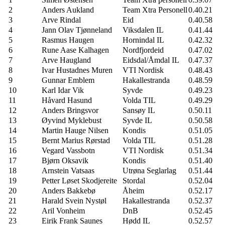
2
Anders Aukland
Team Xtra Personell
0.40.21
3
Arve Rindal
Eid
0.40.58
4
Jann Olav Tjønneland
Viksdalen IL
0.41.44
5
Rasmus Haugen
Hornindal IL
0.42.32
6
Rune Aase Kalhagen
Nordfjordeid
0.47.02
7
Arve Haugland
Eidsdal/Åmdal IL
0.47.37
8
Ivar Hustadnes Muren
VTI Nordisk
0.48.43
9
Gunnar Emblem
Hakallestranda
0.48.59
10
Karl Idar Vik
Syvde
0.49.23
11
Håvard Hasund
Volda TIL
0.49.29
12
Anders Bringsvor
Sansøy IL
0.50.11
13
Øyvind Myklebust
Syvde IL
0.50.58
14
Martin Hauge Nilsen
Kondis
0.51.05
15
Bernt Marius Rørstad
Volda TIL
0.51.28
16
Vegard Vassbotn
VTI Nordisk
0.51.34
17
Bjørn Oksavik
Kondis
0.51.40
18
Arnstein Vatsaas
Utrøna Seglarlag
0.51.44
19
Petter Løset Skodjereite
Stordal
0.52.04
20
Anders Bakkebø
Åheim
0.52.17
21
Harald Svein Nystøl
Hakallestranda
0.52.37
22
Aril Vonheim
DnB
0.52.45
23
Eirik Frank Saunes
Hødd IL
0.52.57