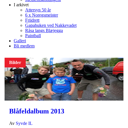
I arkivet
Attersyn 50 år
6 x Noregsmeister
Friidrett
Gapahuken ved Nakkevadet
Råsa langs Blæjegga
Paintball
Galleri
Bli medlem
Bilder
Blåfeldalbum 2013
Av
Syvde IL