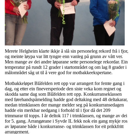
Merete Helgheim klarte ikkje å slå sin personeleg rekord frå i fjor,
og meinte løypa var litt tyngre enn vanleg på grunn av vått ver.
Men mange av dei andre løparane sette personelege rekordar. Ein
temperatur på rundt 12 grader i startområdet og om lag 8 grader i
målområdet såg ut til å vere god for motbakkeekspertane.
Motbakkeløpet Blåfelden rett opp var arrangert for femte gang i
dag, og etter ein fineversperiode den siste veka kom regnet og
skodda same dag som Blåfelden rett opp. Konkurranseklassen
med førehandspåmelding hadde god deltaking med 48 deltakarar,
medan trimklassen der mange melder seg på konkurransedagen
hadde ein merkbar nedgang i forhold til i fjor då det 209
trimmarar til topps. I år deltok 117 i trimklassen, og mange av dei
for 5. gang. Arrangørane i Syvde IL fekk nok ein gang mykje ros
av løparane både i konkurranse- og trimklassen for eit prikkfritt
arrangement.