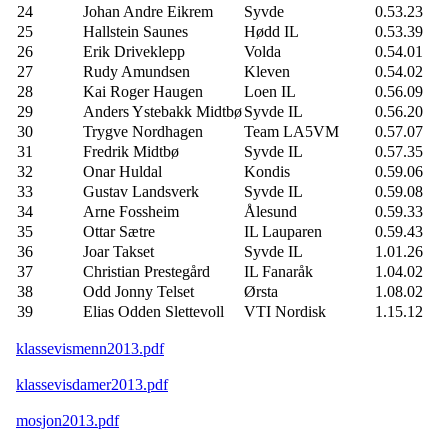
24
Johan Andre Eikrem
Syvde
0.53.23
25
Hallstein Saunes
Hødd IL
0.53.39
26
Erik Driveklepp
Volda
0.54.01
27
Rudy Amundsen
Kleven
0.54.02
28
Kai Roger Haugen
Loen IL
0.56.09
29
Anders Ystebakk Midtbø
Syvde IL
0.56.20
30
Trygve Nordhagen
Team LA5VM
0.57.07
31
Fredrik Midtbø
Syvde IL
0.57.35
32
Onar Huldal
Kondis
0.59.06
33
Gustav Landsverk
Syvde IL
0.59.08
34
Arne Fossheim
Ålesund
0.59.33
35
Ottar Sætre
IL Lauparen
0.59.43
36
Joar Takset
Syvde IL
1.01.26
37
Christian Prestegård
IL Fanaråk
1.04.02
38
Odd Jonny Telset
Ørsta
1.08.02
39
Elias Odden Slettevoll
VTI Nordisk
1.15.12
klassevismenn2013.pdf
klassevisdamer2013.pdf
mosjon2013.pdf