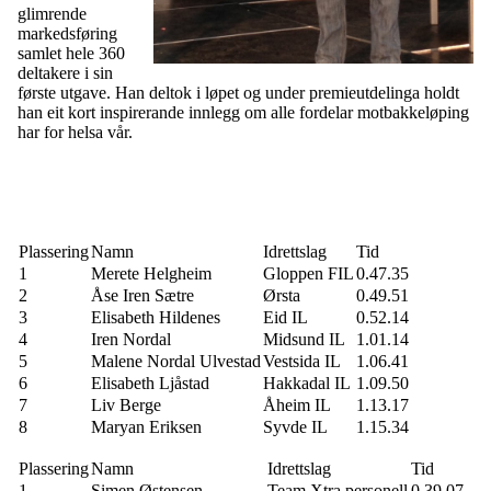
glimrende
markedsføring
samlet hele 360
deltakere i sin
første utgave. Han deltok i løpet og under premieutdelinga holdt
han eit kort inspirerande innlegg om alle fordelar motbakkeløping
har for helsa vår.
Plassering
Namn
Idrettslag
Tid
1
Merete Helgheim
Gloppen FIL
0.47.35
2
Åse Iren Sætre
Ørsta
0.49.51
3
Elisabeth Hildenes
Eid IL
0.52.14
4
Iren Nordal
Midsund IL
1.01.14
5
Malene Nordal Ulvestad
Vestsida IL
1.06.41
6
Elisabeth Ljåstad
Hakkadal IL
1.09.50
7
Liv Berge
Åheim IL
1.13.17
8
Maryan Eriksen
Syvde IL
1.15.34
Plassering
Namn
Idrettslag
Tid
1
Simen Østensen
Team Xtra personell
0.39.07