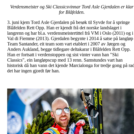
Verdensmeister og Ski Classicsvinnar Tord Asle Gjerdalen er klar
for Blåfelden.
3. juni kjem Tord Asle Gjerdalen på besøk til Syvde for å springe
Blåfelden Rett Opp. Han er kjendt frå det norske landslaget i
langrenn og har bl.a. verdensmeistertittel frå VM i Oslo (2011) og i
Val di Fiemme (2013). Gjerdalen begynte i 2014 å satse på langløp 
Team Santander, eit team som vart etablert i 2007 av Jørgen og
Anders Aukland, begge tidlegare deltakarar i Blåfelden Rett Opp.
Han er fortsatt i verdenstoppen og sist vinter vann han "Ski
Classics", ein langløpscup med 13 renn. Samstundes vart han
historisk då han vann det kjende Marcialonga for tredje gong på rad
det har ingen gjordt før han.