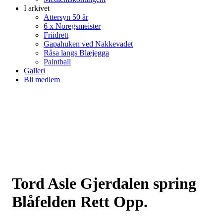
I arkivet
Attersyn 50 år
6 x Noregsmeister
Friidrett
Gapahuken ved Nakkevadet
Råsa langs Blæjegga
Paintball
Galleri
Bli medlem
Tord Asle Gjerdalen spring
Blåfelden Rett Opp.