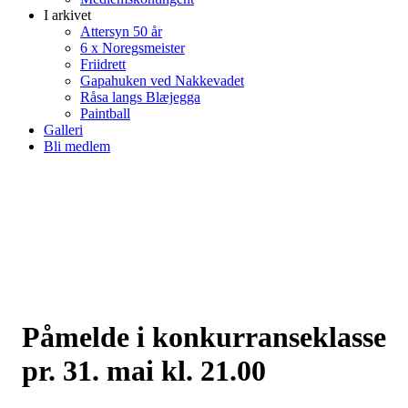
I arkivet
Attersyn 50 år
6 x Noregsmeister
Friidrett
Gapahuken ved Nakkevadet
Råsa langs Blæjegga
Paintball
Galleri
Bli medlem
Påmelde i konkurranseklasse
pr. 31. mai kl. 21.00