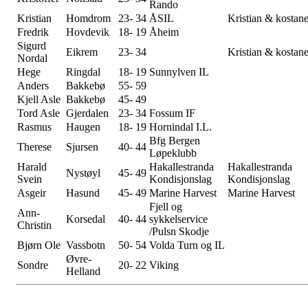
Rando
Kristian
Homdrom
23- 34
ÅSIL
Kristian & kostan
Fredrik
Hovdevik
18- 19
Åheim
Sigurd
Eikrem
23- 34
Kristian & kostan
Nordal
Hege
Ringdal
18- 19
Sunnylven IL
Anders
Bakkebø
55- 59
Kjell Asle
Bakkebø
45- 49
Tord Asle
Gjerdalen
23- 34
Fossum IF
Rasmus
Haugen
18- 19
Hornindal I.L.
Bfg Bergen
Therese
Sjursen
40- 44
Løpeklubb
Harald
Hakallestranda
Hakallestranda
Nystøyl
45- 49
Svein
Kondisjonslag
Kondisjonslag
Asgeir
Hasund
45- 49
Marine Harvest
Marine Harvest
Fjell og
Ann-
Korsedal
40- 44
sykkelservice
Christin
/Pulsn Skodje
Bjørn Ole
Vassbotn
50- 54
Volda Turn og IL
Øvre-
Sondre
20- 22
Viking
Helland