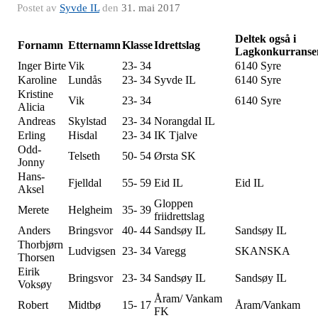
Postet av
Syvde IL
den
31. mai 2017
Deltek også i
Fornamn
Etternamn
Klasse
Idrettslag
Lagkonkurranse
Inger Birte
Vik
23- 34
6140 Syre
Karoline
Lundås
23- 34
Syvde IL
6140 Syre
Kristine
Vik
23- 34
6140 Syre
Alicia
Andreas
Skylstad
23- 34
Norangdal IL
Erling
Hisdal
23- 34
IK Tjalve
Odd-
Telseth
50- 54
Ørsta SK
Jonny
Hans-
Fjelldal
55- 59
Eid IL
Eid IL
Aksel
Gloppen
Merete
Helgheim
35- 39
friidrettslag
Anders
Bringsvor
40- 44
Sandsøy IL
Sandsøy IL
Thorbjørn
Ludvigsen
23- 34
Varegg
SKANSKA
Thorsen
Eirik
Bringsvor
23- 34
Sandsøy IL
Sandsøy IL
Voksøy
Åram/ Vankam
Robert
Midtbø
15- 17
Åram/Vankam
FK