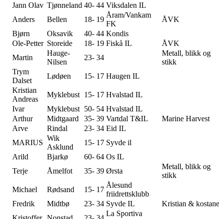
Jann Olav
Tjønneland
40- 44
Viksdalen IL
Åram/Vankam
Anders
Bellen
18- 19
ÅVK
FK
Bjørn
Oksavik
40- 44
Kondis
Ole-Petter
Storeide
18- 19
Fiskå IL
ÅVK
Hauge-
Metall, blikk og
Martin
23- 34
Nilsen
stikk
Trym
Lødøen
15- 17
Haugen IL
Dalset
Kristian
Myklebust
15- 17
Hvalstad IL
Andreas
Ivar
Myklebust
50- 54
Hvalstad IL
Arthur
Midtgaard
35- 39
Vartdal T&IL
Marine Harvest
Arve
Rindal
23- 34
Eid IL
Wik
MARIUS
15- 17
Syvde il
Asklund
Arild
Bjarkø
60- 64
Os IL
Metall, blikk og
Terje
Åmelfot
35- 39
Ørsta
stikk
Ålesund
Michael
Rødsand
15- 17
friidrettsklubb
Fredrik
Midtbø
23- 34
Syvde IL
Kristian & kostan
La Sportiva
Kristoffer
Nonstad
23- 34