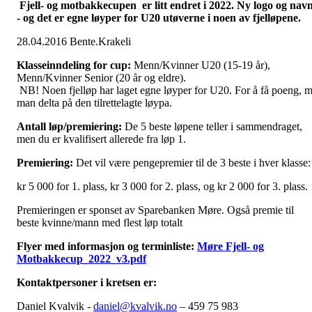
Fjell- og motbakkecupen er litt endret i 2022. Ny logo og nav
- og det er egne løyper for U20 utøverne i noen av fjelløpene.
28.04.2016 Bente.Krakeli
Klasseinndeling for cup:
Menn/Kvinner U20 (15-19 år),
Menn/Kvinner Senior (20 år og eldre).
NB! Noen fjelløp har laget egne løyper for U20. For å få poeng, 
man delta på den tilrettelagte løypa.
Antall løp/premiering:
De 5 beste løpene teller i sammendraget,
men du er kvalifisert allerede fra løp 1.
Premiering:
Det vil være pengepremier til de 3 beste i hver klasse:
kr 5 000 for 1. plass, kr 3 000 for 2. plass, og kr 2 000 for 3. plass.
Premieringen er sponset av Sparebanken Møre. Også premie til
beste kvinne/mann med flest løp totalt
Flyer med informasjon og terminliste:
Møre Fjell- og
Motbakkecup_2022_v3.pdf
Kontaktpersoner i kretsen er:
Daniel Kvalvik -
daniel@kvalvik.no
– 459 75 983