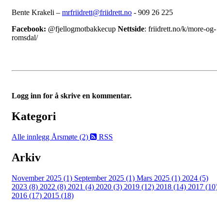
Bente Krakeli –
mrfriidrett@friidrett.no
- 909 26 225
Facebook:
@fjellogmotbakkecup
Nettside
: friidrett.no/k/more-og-
romsdal/
Logg inn for å skrive en kommentar.
Kategori
Alle innlegg
Årsmøte (2)
RSS
Arkiv
November 2025 (1)
September 2025 (1)
Mars 2025 (1)
2024 (5)
2023 (8)
2022 (8)
2021 (4)
2020 (3)
2019 (12)
2018 (14)
2017 (10
2016 (17)
2015 (18)