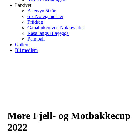
I arkivet
Attersyn 50 år
6 x Noregsmeister
Friidrett
Gapahuken ved Nakkevadet
Råsa langs Blæjegga
Paintball
Galleri
Bli medlem
Møre Fjell- og Motbakkecup
2022