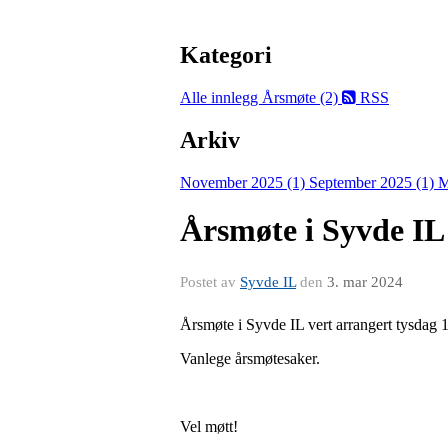
Kategori
Alle innlegg
Årsmøte (2)
RSS
Arkiv
November 2025 (1)
September 2025 (1)
M
Årsmøte i Syvde IL
Postet av
Syvde IL
den
3. mar 2024
Årsmøte i Syvde IL vert arrangert tysdag
Vanlege årsmøtesaker.
Vel møtt!