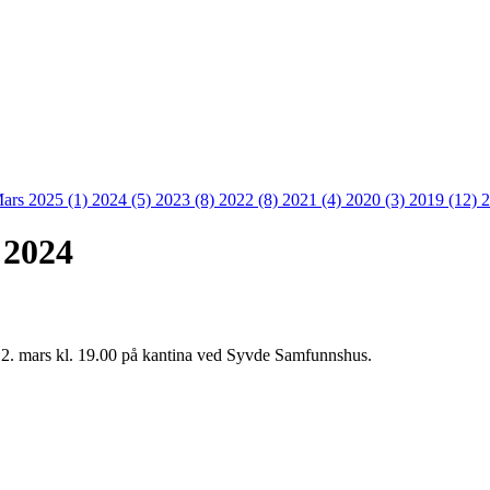
ars 2025 (1)
2024 (5)
2023 (8)
2022 (8)
2021 (4)
2020 (3)
2019 (12)
2
 2024
 12. mars kl. 19.00 på kantina ved Syvde Samfunnshus.