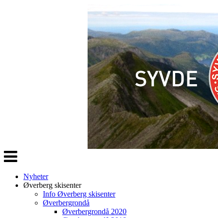
Veksle
navigasjon
Nyheter
Øverberg skisenter
Info Øverberg skisenter
Øverbergrondå
Øverbergrondå 2020