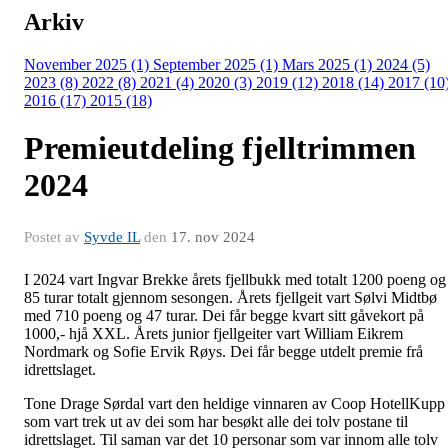
Arkiv
November 2025 (1)
September 2025 (1)
Mars 2025 (1)
2024 (5)
2023 (8)
2022 (8)
2021 (4)
2020 (3)
2019 (12)
2018 (14)
2017 (10
2016 (17)
2015 (18)
Premieutdeling fjelltrimmen
2024
Postet av
Syvde IL
den
17. nov 2024
I 2024 vart Ingvar Brekke årets fjellbukk med totalt 1200 poeng og
85 turar totalt gjennom sesongen. Årets fjellgeit vart Sølvi Midtbø
med 710 poeng og 47 turar. Dei får begge kvart sitt gåvekort på
1000,- hjå XXL. Årets junior fjellgeiter vart William Eikrem
Nordmark og Sofie Ervik Røys. Dei får begge utdelt premie frå
idrettslaget.
Tone Drage Sørdal vart den heldige vinnaren av Coop HotellKupp
som vart trek ut av dei som har besøkt alle dei tolv postane til
idrettslaget. Til saman var det 10 personar som var innom alle tolv