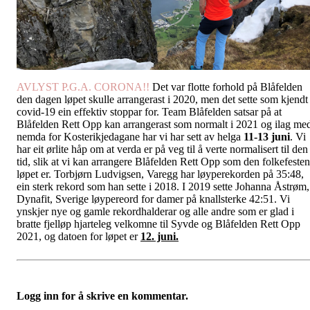
AVLYST P.G.A. CORONA!!
Det var flotte forhold på Blåfelden
den dagen løpet skulle arrangerast i 2020, men det sette som kjendt
covid-19 ein effektiv stoppar for. Team Blåfelden satsar på at
Blåfelden Rett Opp kan arrangerast som normalt i 2021 og ilag me
nemda for Kosterikjedagane har vi har sett av helga
11-13 juni
. Vi
har eit ørlite håp om at verda er på veg til å verte normalisert til den
tid, slik at vi kan arrangere Blåfelden Rett Opp som den folkefesten
løpet er. Torbjørn Ludvigsen, Varegg har løyperekorden på 35:48,
ein sterk rekord som han sette i 2018. I 2019 sette Johanna Åstrøm,
Dynafit, Sverige løypereord for damer på knallsterke 42:51. Vi
ynskjer nye og gamle rekordhalderar og alle andre som er glad i
bratte fjelløp hjarteleg velkomne til Syvde og Blåfelden Rett Opp
2021, og datoen for løpet er
12. juni.
Logg inn for å skrive en kommentar.