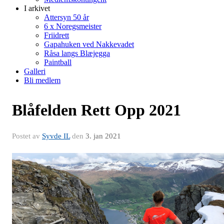
I arkivet
Attersyn 50 år
6 x Noregsmeister
Friidrett
Gapahuken ved Nakkevadet
Råsa langs Blæjegga
Paintball
Galleri
Bli medlem
Blåfelden Rett Opp 2021
Postet av
Syvde IL
den
3. jan 2021