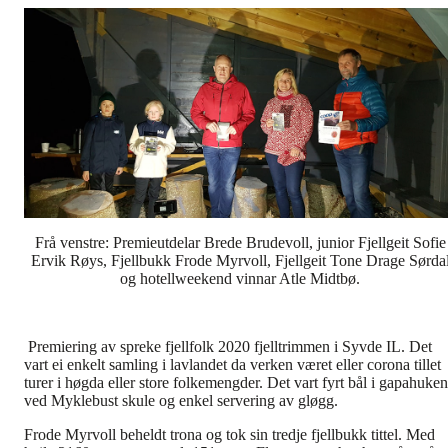
Frå venstre: Premieutdelar Brede Brudevoll, junior Fjellgeit Sofie
Ervik Røys, Fjellbukk Frode Myrvoll, Fjellgeit Tone Drage Sørda
og hotellweekend vinnar Atle Midtbø.
Premiering av spreke fjellfolk 2020 fjelltrimmen i Syvde IL.
Det
vart ei enkelt samling i lavlandet da verken været eller corona tillet
turer i høgda eller store folkemengder. Det vart fyrt bål i gapahuken
ved Myklebust skule og enkel servering av gløgg.
Frode Myrvoll beheldt trona og tok sin tredje fjellbukk tittel. Med