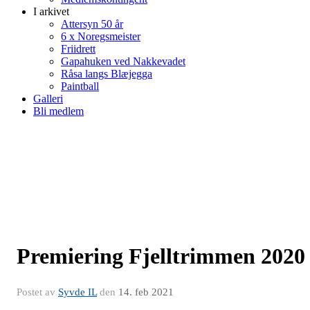
I arkivet
Attersyn 50 år
6 x Noregsmeister
Friidrett
Gapahuken ved Nakkevadet
Råsa langs Blæjegga
Paintball
Galleri
Bli medlem
Premiering Fjelltrimmen 2020
Postet av
Syvde IL
den
14. feb 2021