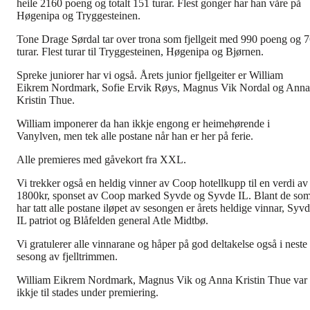
heile 2160 poeng og totalt 151 turar. Flest gonger har han våre på
Høgenipa og Tryggesteinen.
Tone Drage Sørdal tar over trona som fjellgeit med 990 poeng og 
turar. Flest turar til Tryggesteinen, Høgenipa og Bjørnen.
Spreke juniorer har vi også. Årets junior fjellgeiter er William
Eikrem Nordmark, Sofie Ervik Røys, Magnus Vik Nordal og Anna
Kristin Thue.
William imponerer da han ikkje engong er heimehørende i
Vanylven, men tek alle postane når han er her på ferie.
Alle premieres med gåvekort fra XXL.
Vi trekker også en heldig vinner av Coop hotellkupp til en verdi av
1800kr, sponset av Coop marked Syvde og Syvde IL. Blant de so
har tatt alle postane iløpet av sesongen er årets heldige vinnar, Syv
IL patriot og Blåfelden general Atle Midtbø.
Vi gratulerer alle vinnarane og håper på god deltakelse også i neste
sesong av fjelltrimmen.
William Eikrem Nordmark, Magnus Vik og Anna Kristin Thue var
ikkje til stades under premiering.