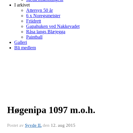
I arkivet
Attersyn 50 år
6 x Noregsmeister
Friidrett
Gapahuken ved Nakkevadet
Råsa langs Blæjegga
Paintball
Galleri
Bli medlem
Høgenipa 1097 m.o.h.
Postet av
Syvde IL
den
12. aug 2015