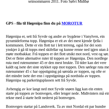
seinsommaren 2011. Foto Sølvi Midtbø
GPS - fila til Høgenipa finn du på
MOROTUR
Høgenipa er, sett frå Syvde og andre av bygdene i Vanylven, ein
pyramideforma topp. Høgenipa er eit av dei mest kjende fjella i
kommunen. Dette er ein flott tur i lett terreng, også for dei som
ynskjer å gå til topps med skifellar og kunne renne ned igjen utan å
møte motbakkar. Frå toppen er det flott utsikt mot nord, vest og sør.
Det er fleire alternative ruter til toppen av Høgenipa. Den nordlege
ruta med rutenummer 45 er den mest brukte. Til tider kan det vere
kaldt og isete det siste stykket opp mot toppen. Den sørlege ruta m
rutenummer 45 c har oppstigning på sørsida av toppen, og ofte er
det mindre isete der enn i oppstigninga på nordsida av toppen.
Høgenipa og parkeringsplassen sett frå Syvde.
Avhengig av kor langt ned mot Syvde snøen ligg kan ein enten
starte på toppen av bomvegen, eller lenger nede. Midtvinters må ei
rekne med å starte heilt nederst på bomvegen.
Bomvegen startar på Landsverk. Ta av mot Nordal eit par hundre